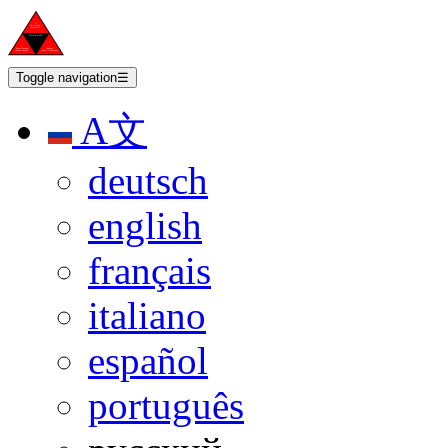
Toggle navigation
☰
A文
deutsch
english
français
italiano
español
português