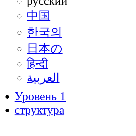
русский
中国
한국의
日本の
हिन्दी
العربية
Уровень 1
структура