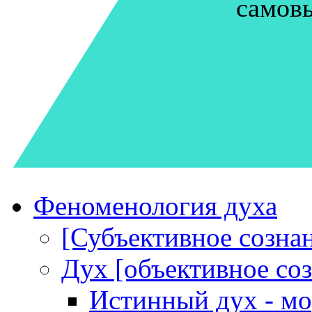
самов
Феноменология духа
[Субъективное созна
Дух [объективное со
Истинный дух - мо