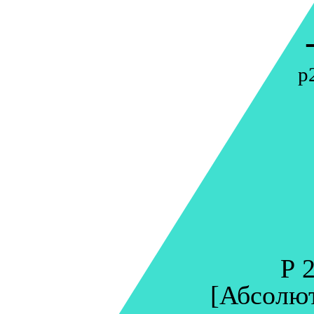
p
P 2
[Абсолют