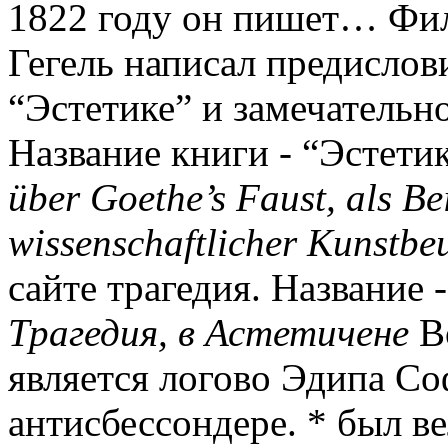
1822 году он пишет… Фил
Гегель написал предислови
“Эстетике” и замечательно
Название книги - “Эстетик
über Goethe’s Faust, als B
wissenschaftlicher Kunstbe
сайте трагедия. Название 
Трагедия, в Астетичене
Во
является логово Эдипа Со
антисбессондере. * был в