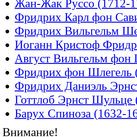
Жан-Жак Руссо (1712-17
Фридрих Карл фон Сави
Фридрих Вильгельм Шел
Иоганн Кристоф Фридр
Август Вильгельм фон 
Фридрих фон Шлегель (
Фридрих Даниэль Эрнст
Готтлоб Эрнст Шульце 
Барух Спиноза (1632-16
Внимание!