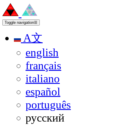
Toggle navigation
☰
A文
english
français
italiano
español
português
русский