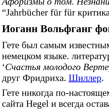
Афоризмы о том. Незнани
“Jahrbücher für für критика
Иоганн Вольфганг фон 
Гете был самым известным
немецком языке. литератур
‘
Счастья молодого Верт
друг Фридриха.
Шиллер
.
Гете никогда по-настоящ
сайта Hegel и всегда оста