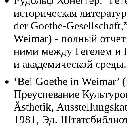
Рудольф Хонеггер: ‘Гет
историческая литература
der Goethe-Gesellschaft,”
Weimar) - полный отче
ними между Гегелем и Г
и академической среды.
‘Bei Goethe in Weimar’ (
Преуспевание Культуро
Ästhetik, Ausstellungska
1981, Эд. Штатсбиблио