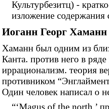
Культурбезитц) - кратк
изложение содержания с
Иоганн Георг Хаманн (
Хаманн был одним из близ
Канта. против него в ряд
иррационализм. теория в
противником “Энглаймента
Один человек написал о н
“‘Magus of the north,’ 