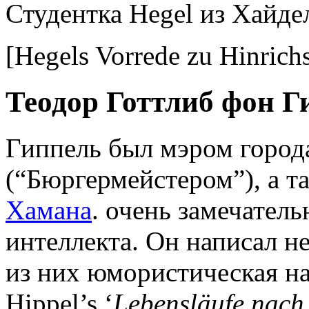
Студентка Hegel из Хайде
[Hegels Vorrede zu Hinrich
Теодор Готтлиб фон Ги
Гиппель был мэром город
(“Бюргермейстером”), а т
Хамана
. очень замечател
интеллекта. Он написал н
из них юмористическая на
Hippel’s ‘
Lebensläufe nach 