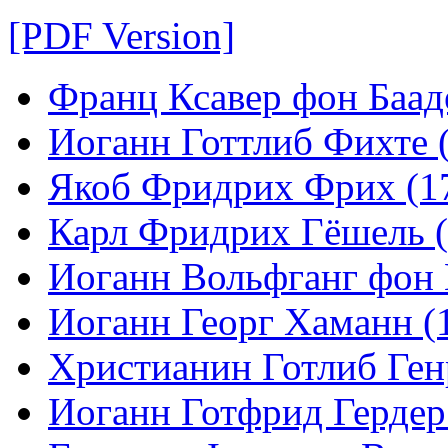
[PDF Version]
Франц Ксавер фон Бааде
Иоганн Готтлиб Фихте (
Якоб Фридрих Фрих (17
Карл Фридрих Гёшель (
Иоганн Вольфганг фон Г
Иоганн Георг Хаманн (1
Христианин Готлиб Ген
Иоганн Готфрид Гердер 