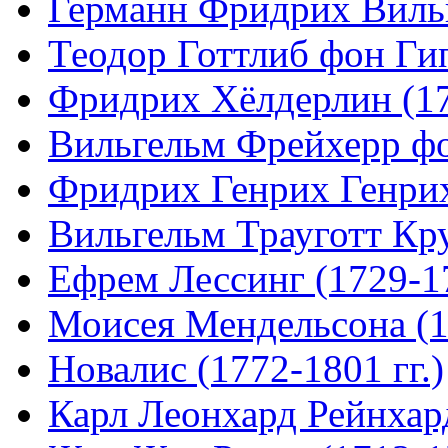
Германн Фридрих Вильг
Теодор Готтлиб фон Гип
Фридрих Хёлдерлин (17
Вильгельм Фрейхерр фо
Фридрих Генрих Генрих
Вильгельм Трауготт Кру
Ефрем Лессинг (1729-17
Моисея Мендельсона (1
Новалис (1772-1801 гг.)
Карл Леонхард Рейнхард