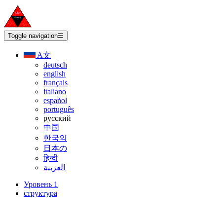
Toggle navigation
☰
A文
deutsch
english
français
italiano
español
português
русский
中国
한국의
日本の
हिन्दी
العربية
Уровень 1
структура