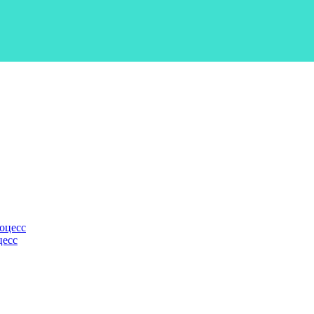
оцесс
цесс