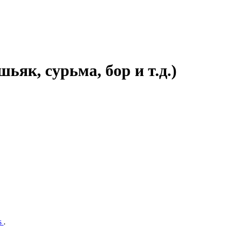
як, сурьма, бор и т.д.)
s
.