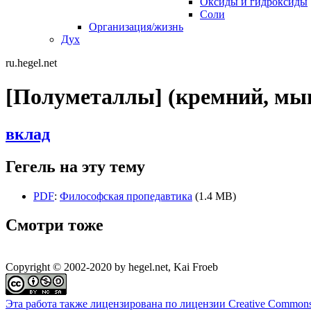
Оксиды и гидроксиды
Соли
Организация/жизнь
Дух
ru.hegel.net
[Полуметаллы] (кремний, мышь
вклад
Гегель на эту тему
PDF
:
Философская пропедавтика
(1.4 MB)
Смотри тоже
Copyright © 2002-2020 by hegel.net, Kai Froeb
Эта работа также лицензирована по лицензии Creative Common