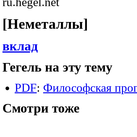
ru.hegel.net
[Неметаллы]
вклад
Гегель на эту тему
PDF
:
Философская проп
Смотри тоже