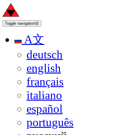
Toggle navigation
☰
A文
deutsch
english
français
italiano
español
português