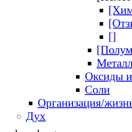
[Хим
[Отз
[]
[Полум
Метал
Оксиды и
Соли
Организация/жизн
Дух