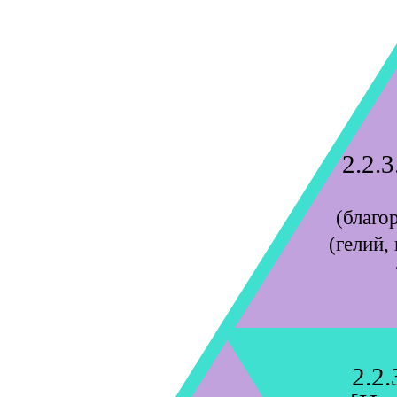
2.2.3
(благо
(гелий,
2.2.