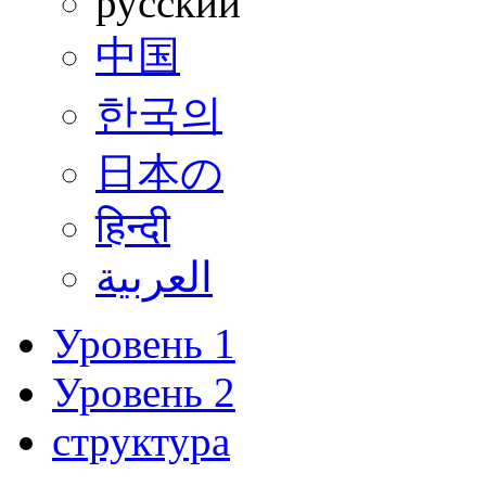
русский
中国
한국의
日本の
हिन्दी
العربية
Уровень 1
Уровень 2
структура