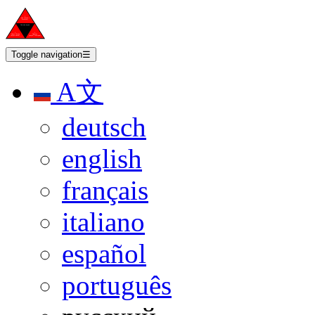
Toggle navigation
☰
A文
deutsch
english
français
italiano
español
português