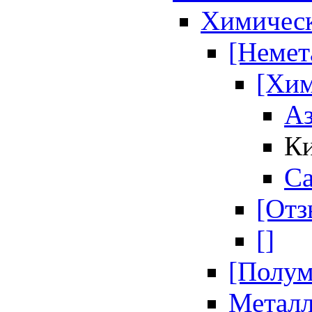
Химическ
[Немет
[Хим
Аз
Ки
Ca
[Отз
[]
[Полум
Метал