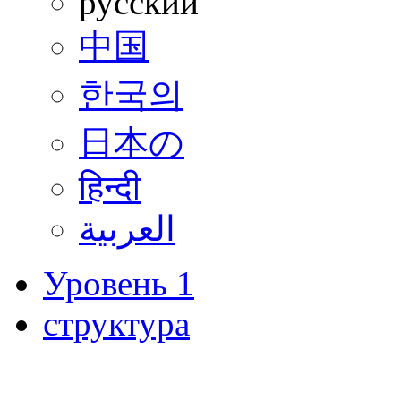
русский
中国
한국의
日本の
हिन्दी
العربية
Уровень 1
структура