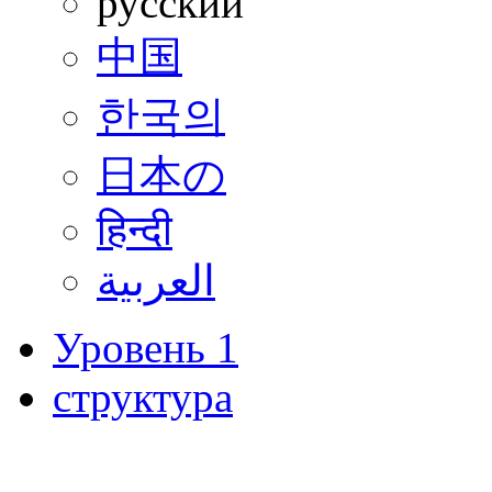
русский
中国
한국의
日本の
हिन्दी
العربية
Уровень 1
структура