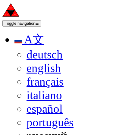
Toggle navigation
☰
A文
deutsch
english
français
italiano
español
português