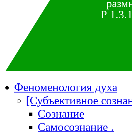
разм
P 1.3.1
Феноменология духа
[Субъективное созна
Сознание
Самосознание .