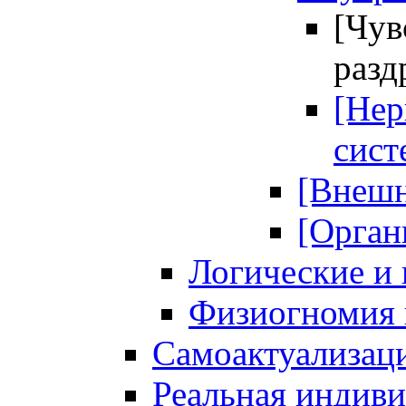
[Чув
разд
[Нер
сист
[Внешн
[Орган
Логические и 
Физиогномия 
Самоактуализац
Реальная индив