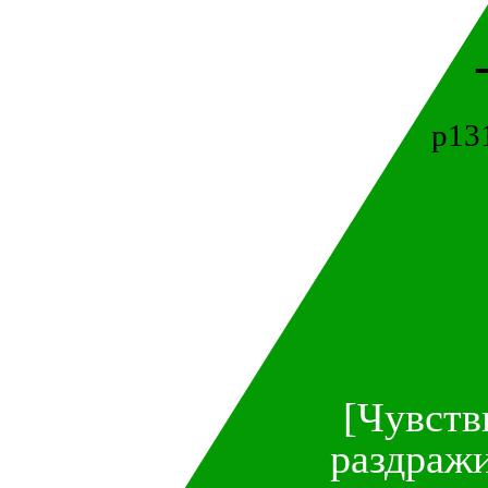
p13
[Чувств
раздражи