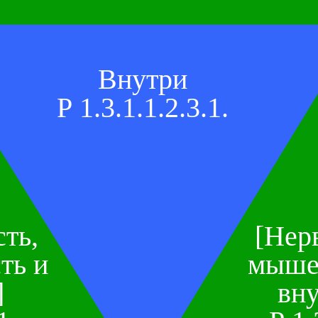
Внутри
P 1.3.1.1.2.3.1.
ть,
[Нер
ть и
мышеч
]
вн