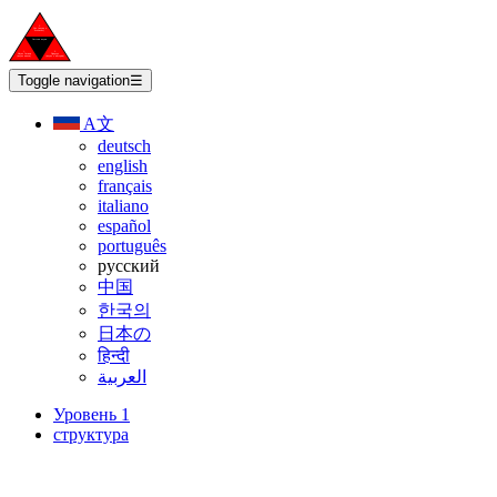
Toggle navigation
☰
A文
deutsch
english
français
italiano
español
português
русский
中国
한국의
日本の
हिन्दी
العربية
Уровень 1
структура