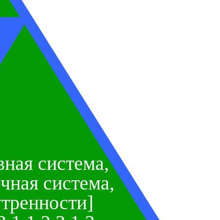
вная система,
ная система,
утренности]