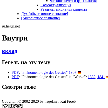
Физиогномия и френология
Самоактуализация
Реальная индивидуальность
Дух [объективное сознание]
[Абсолютное сознание]
ru.hegel.net
Внутри
вклад
Гегель на эту тему
PDF
:
"Phänomenologie des Geistes" 1807
PDF
: "Phänomenologie des Geistes" in "Werke":
1832
,
1841
Смотри тоже
Copyright © 2002-2020 by hegel.net, Kai Froeb