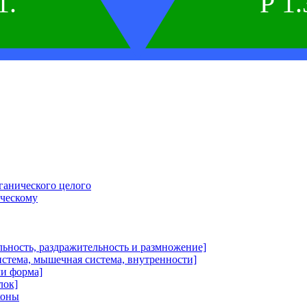
1.
P 1.
ганического целого
ческому
льность, раздражительность и размножение]
истема, мышечная система, внутренности]
и форма]
лок]
коны