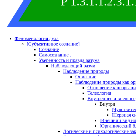
P 1.3.1.1.2.3.1.
Феноменология духа
[Субъективное сознание]
Сознание
Самосознание .
Уверенность и правда разума
Наблюдающий разум
Наблюдение природы
Описание
Наблюдение природы как ор
Отношение к неоргани
Телеология
Внутреннее и внешнее
Внутри
[Чувствите
[Нервная с
[Внешний вид ил
[Органический б
Логические и психологические за