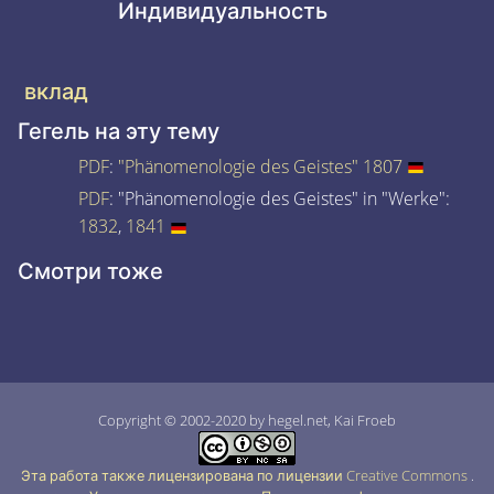
Индивидуальность
вклад
Гегель на эту тему
PDF
:
"Phänomenologie des Geistes" 1807
PDF
: "Phänomenologie des Geistes" in "Werke":
1832
,
1841
Смотри тоже
Copyright © 2002-2020 by hegel.net, Kai Froeb
Эта работа также лицензирована по лицензии Creative Commons
.