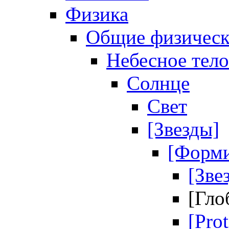
Физика
Общие физическ
Небесное тело
Солнце
Свет
[Звезды]
[Форми
[Зве
[Гло
[Prot