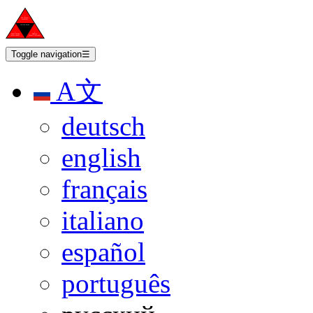
Toggle navigation
☰
A文
deutsch
english
français
italiano
español
português