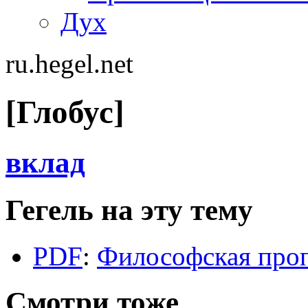
Дух
ru.hegel.net
[Глобус]
вклад
Гегель на эту тему
PDF
:
Философская проп
Смотри тоже