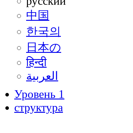
русский
中国
한국의
日本の
हिन्दी
العربية
Уровень 1
структура