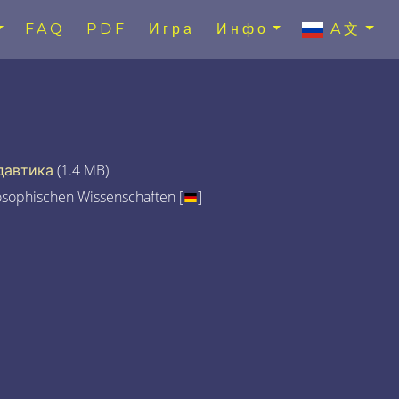
FAQ
PDF
Игра
Инфо
A文
давтика
(1.4 MB)
osophischen Wissenschaften [
]