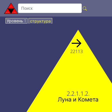
Уровень 1
структура
→
22113
2.2.1.1.2.
Луна и Комета