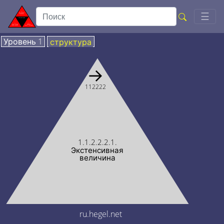
Togg
☰
Уровень 1
структура
→
112222
1.1.2.2.2.1.
Экстенсивная
величина
ru.hegel.net