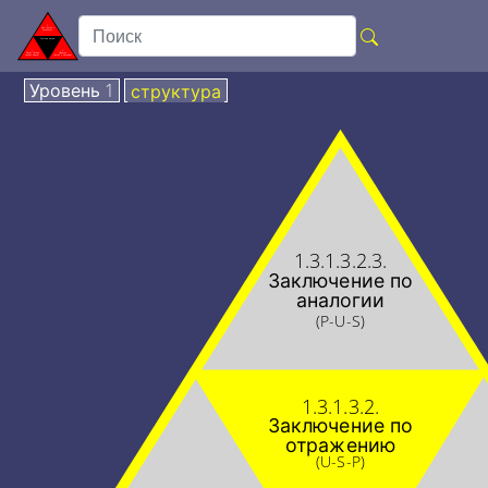
Уровень 1
структура
1.3.1.3.2.3.
Заключение по
аналогии
(P-U-S)
1.3.1.3.2.
Заключение по
отражению
(U-S-P)