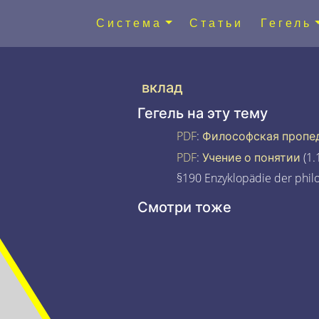
Система
Статьи
Гегель
вклад
Гегель на эту тему
PDF
:
Философская пропе
PDF
:
Учение о понятии
(1.
§190 Enzyklopädie der phil
Смотри тоже