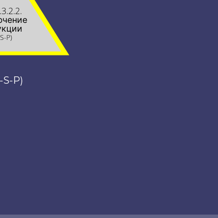
.3.2.2.
ючение
укции
-S-P)
-S-P)