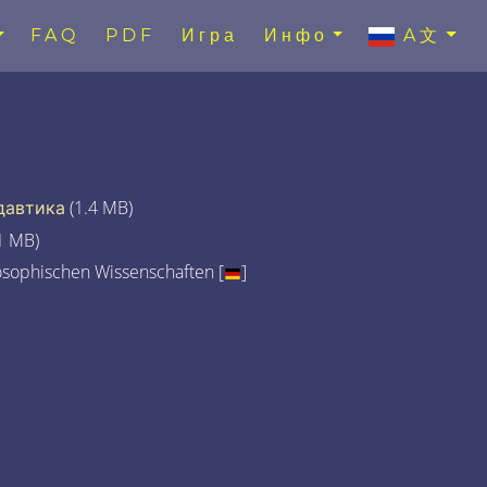
FAQ
PDF
Игра
Инфо
A文
давтика
(1.4 MB)
1 MB)
osophischen Wissenschaften [
]