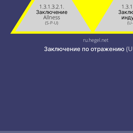
1.3.1.3.2.1.
1.3.1
Заключение
Закл
Allness
инд
(S-P-U)
(U
ru.hegel.net
Заключение по отражению (U