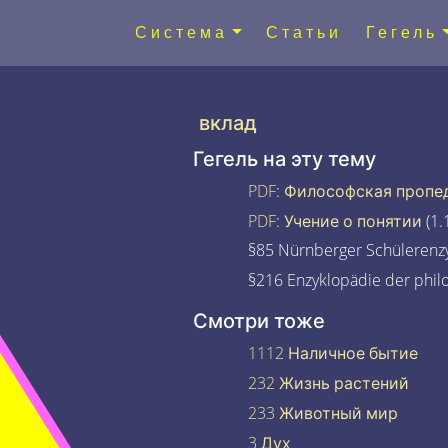
Система
Статьи
Гегель
вклад
Гегель на эту тему
PDF
:
Философская пропе
PDF
:
Учение о понятии
(1.
§85 Nürnberger Schülerenzy
§216 Enzyklopädie der phil
Смотри тоже
1112 Наличное бытие
232 Жизнь растений
233 Животный мир
3 Дух