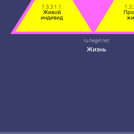
1.3.3.1.1.
1.3.
Живой
Про
индивид
жи
ru.hegel.net
Жизнь