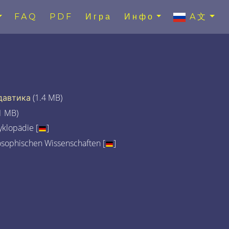
FAQ
PDF
Игра
Инфо
A文
давтика
(1.4 MB)
1 MB)
klopädie [
]
osophischen Wissenschaften [
]