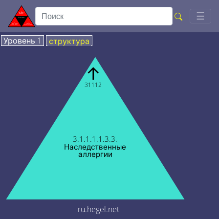
Togg
☰
Уровень 1
структура
↑
31112
3.1.1.1.1.3.3.
Наследственные
аллергии
ru.hegel.net