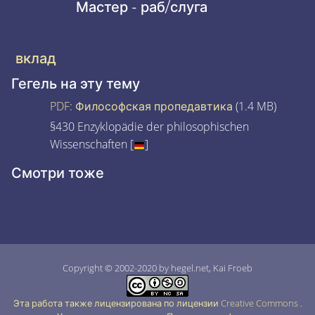
Мастер - раб/слуга
вклад
Гегель на эту тему
PDF
:
Философская пропедавтика
(1.4 MB)
§430 Enzyklopädie der philosophischen
Wissenschaften [
]
Смотри тоже
Copyright © 2002-2020 by hegel.net, Kai Froeb
Эта работа также лицензирована по лицензии Creative Commons
.