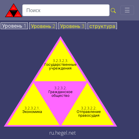
Togg
☰
Уровень 1
Уровень 2
Уровень 3
структура
3.2.3.2.3.
Государственные
учреждения
3.2.3.2.
Гражданское
общество
3.2.3.2.1.
3.2.3.2.2.
Экономика
Отправление
правосудия
ru.hegel.net