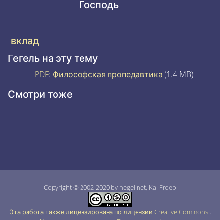
Господь
вклад
Гегель на эту тему
PDF
:
Философская пропедавтика
(1.4 MB)
Смотри тоже
Copyright © 2002-2020 by hegel.net, Kai Froeb
Эта работа также лицензирована по лицензии Creative Commons
.