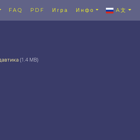
FAQ
PDF
Игра
Инфо
A文
давтика
(1.4 MB)