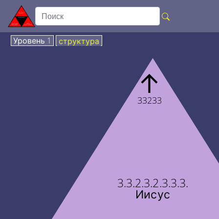
Уровень 1
структура
↑
33233
3.3.2.3.2.3.3.3.
Иисус