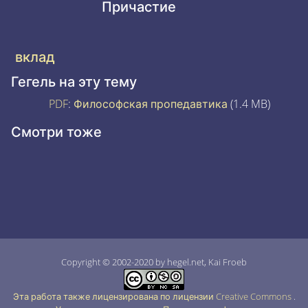
Причастие
вклад
Гегель на эту тему
PDF
:
Философская пропедавтика
(1.4 MB)
Смотри тоже
Copyright © 2002-2020 by hegel.net, Kai Froeb
Эта работа также лицензирована по лицензии Creative Commons
.