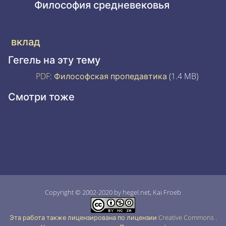
Философия средневековья
вклад
Гегель на эту тему
PDF
:
Философская пропедавтика
(1.4 MB)
Смотри тоже
Copyright © 2002-2020 by hegel.net, Kai Froeb
Эта работа также лицензирована по лицензии Creative Commons
.