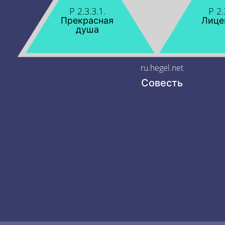
P 2.3.3.1.
P 2.
Прекрасная
Лице
душа
ru.hegel.net
Совесть