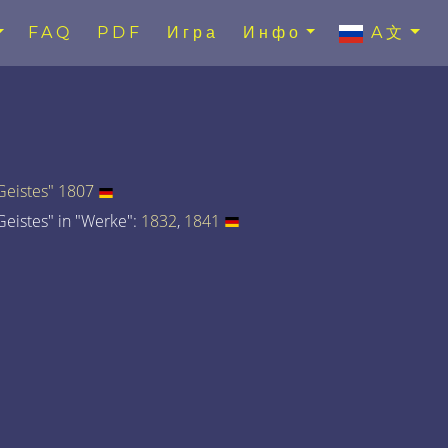
FAQ
PDF
Игра
Инфо
A文
eistes" 1807
eistes" in "Werke":
1832
,
1841