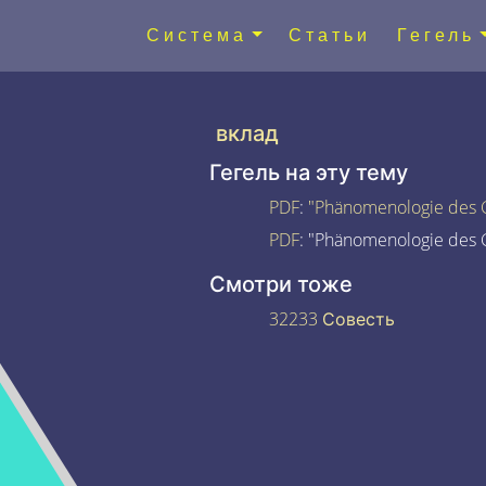
Система
Статьи
Гегель
вклад
Гегель на эту тему
PDF
:
"Phänomenologie des G
PDF
: "Phänomenologie des G
Смотри тоже
32233 Совесть