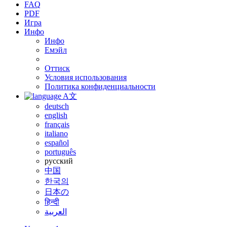
FAQ
PDF
Игра
Инфо
Инфо
Емэйл
Оттиск
Условия использования
Политика конфиденциальности
A文
deutsch
english
français
italiano
español
português
русский
中国
한국의
日本の
हिन्दी
العربية