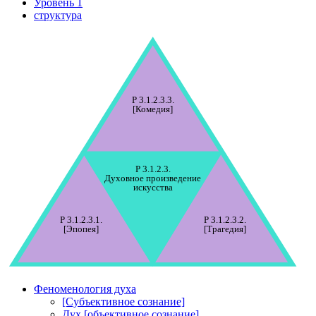
Уровень 1
структура
P 3.1.2.3.3.
[Комедия]
P 3.1.2.3.
Духовное произведение
искусства
P 3.1.2.3.1.
P 3.1.2.3.2.
[Эпопея]
[Трагедия]
Феноменология духа
[Субъективное сознание]
Дух [объективное сознание]