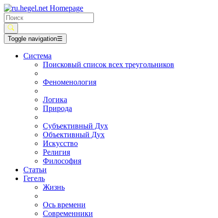
Toggle navigation
☰
Система
Поисковый список всех треугольников
Феноменология
Логика
Природа
Субъективный Дух
Объективный Дух
Искусство
Религия
Философия
Статьи
Гегель
Жизнь
Ось времени
Современники