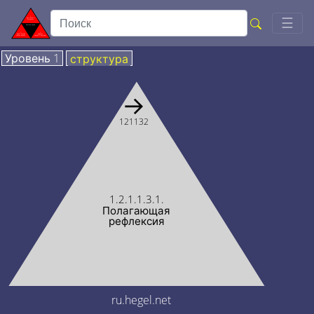
Togg
☰
Уровень 1
структура
→
121132
1.2.1.1.3.1.
Полагающая
рефлексия
ru.hegel.net