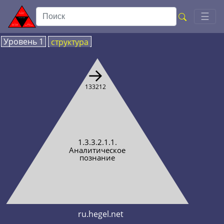
Toggl
☰
Уровень 1
структура
→
133212
1.3.3.2.1.1.
Аналитическое
познание
ru.hegel.net