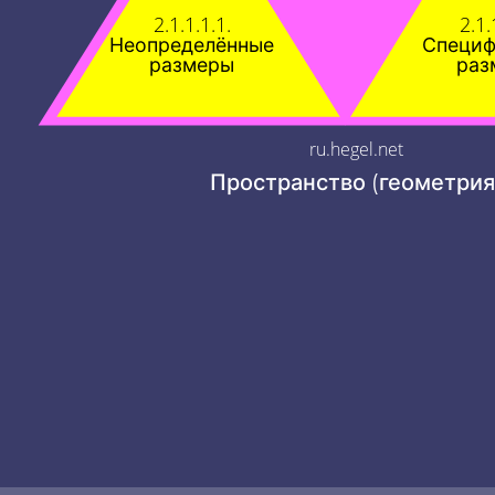
2.1.1.1.1.
2.1.
Неопределённые
Специф
размеры
раз
ru.hegel.net
Пространство (геометрия