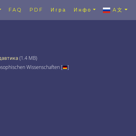
FAQ
PDF
Игра
Инфо
A文
давтика
(1.4 MB)
osophischen Wissenschaften [
]