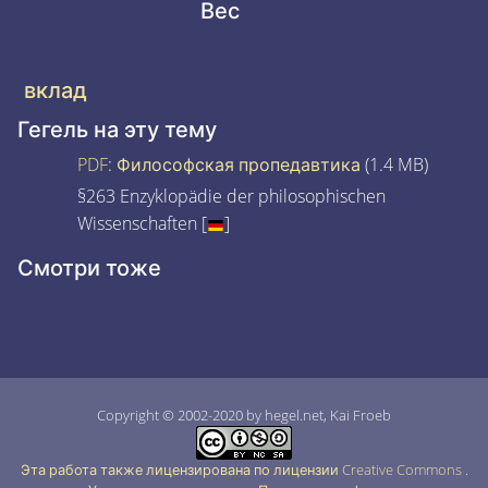
Вес
вклад
Гегель на эту тему
PDF
:
Философская пропедавтика
(1.4 MB)
§263 Enzyklopädie der philosophischen
Wissenschaften [
]
Смотри тоже
Copyright © 2002-2020 by hegel.net, Kai Froeb
Эта работа также лицензирована по лицензии Creative Commons
.