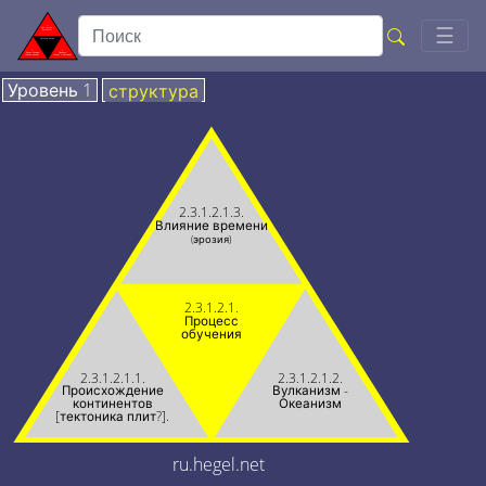
Togg
☰
Уровень 1
структура
2.3.1.2.1.3.
Влияние времени
(эрозия)
2.3.1.2.1.
Процесс
обучения
2.3.1.2.1.1.
2.3.1.2.1.2.
Происхождение
Вулканизм -
континентов
Океанизм
[тектоника плит?].
ru.hegel.net