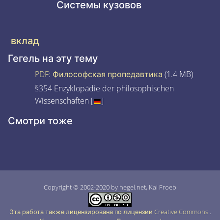
Системы кузовов
вклад
Гегель на эту тему
PDF
:
Философская пропедавтика
(1.4 MB)
§354 Enzyklopädie der philosophischen
Wissenschaften [
]
Смотри тоже
Copyright © 2002-2020 by hegel.net, Kai Froeb
Эта работа также лицензирована по лицензии Creative Commons
.