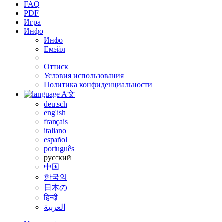
FAQ
PDF
Игра
Инфо
Инфо
Емэйл
Оттиск
Условия использования
Политика конфиденциальности
A文
deutsch
english
français
italiano
español
português
русский
中国
한국의
日本の
हिन्दी
العربية