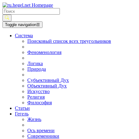
Toggle navigation
☰
Система
Поисковый список всех треугольников
Феноменология
Логика
Природа
Субъективный Дух
Объективный Дух
Искусство
Религия
Философия
Статьи
Гегель
Жизнь
Ось времени
Современники