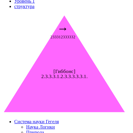
Уровень 1
структура
→
233312333332
[Гиббонс]
2.3.3.3.1.2.3.3.3.3.3.1.
Система науки Гегеля
Наука Логики
Природа