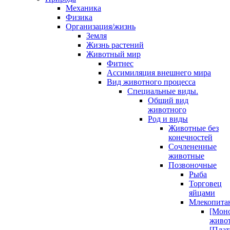
Механика
Физика
Организация/жизнь
Земля
Жизнь растений
Животный мир
Фитнес
Ассимиляция внешнего мира
Вид животного процесса
Специальные виды.
Общий вид
животного
Род и виды
Животные без
конечностей
Сочлененные
животные
Позвоночные
Рыба
Торговец
яйцами
Млекопит
[Мон
живо
[Плат