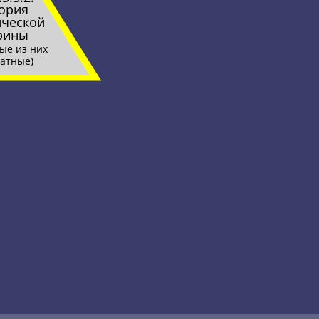
ория
ической
рины
ые из них
атные)