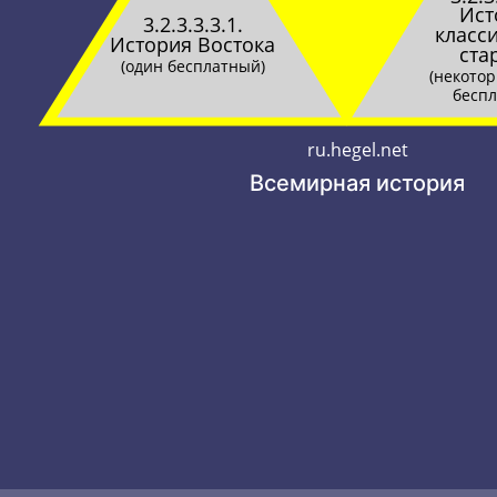
Ист
3.2.3.3.3.1.
класс
История Востока
ста
(один бесплатный)
(некотор
беспл
ru.hegel.net
Всемирная история