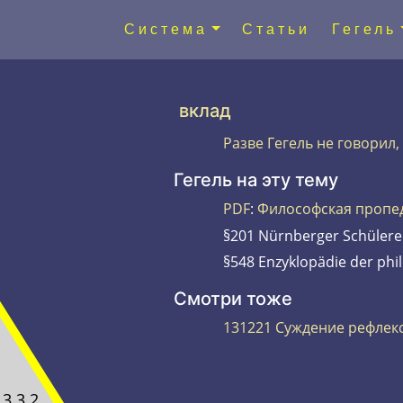
Система
Статьи
Гегель
вклад
Разве Гегель не говорил,
Гегель на эту тему
PDF
:
Философская пропе
§201 Nürnberger Schülere
§548 Enzyklopädie der phi
Смотри тоже
131221 Суждение рефлек
.3.3.2.