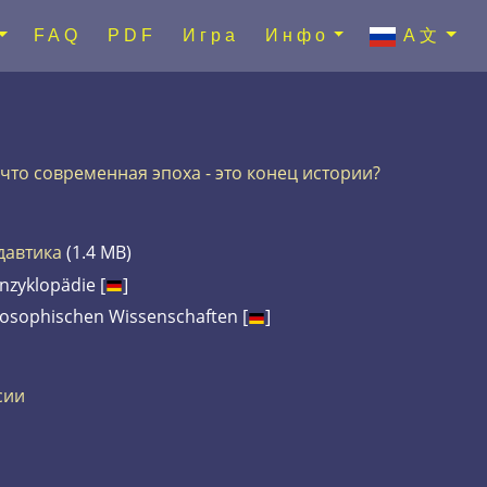
FAQ
PDF
Игра
Инфо
A文
 что современная эпоха - это конец истории?
давтика
(1.4 MB)
nzyklopädie [
]
losophischen Wissenschaften [
]
сии