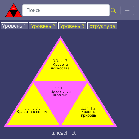
Togg
☰
Уровень 1
Уровень 2
Уровень 3
структура
3.3.1.1.3.
Красота
искусства
3.3.1.1.
Идеальный
(красивый)
3.3.1.1.1.
3.3.1.1.2.
Красота в целом
Красота
природы
ru.hegel.net