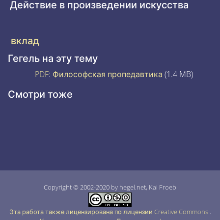
Действие в произведении искусства
вклад
Гегель на эту тему
PDF
:
Философская пропедавтика
(1.4 MB)
Смотри тоже
Copyright © 2002-2020 by hegel.net, Kai Froeb
Эта работа также лицензирована по лицензии Creative Commons
.