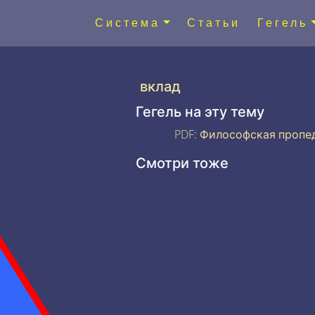
Система
Статьи
Гегель
вклад
Гегель на эту тему
PDF
:
Философская пропе
Смотри тоже