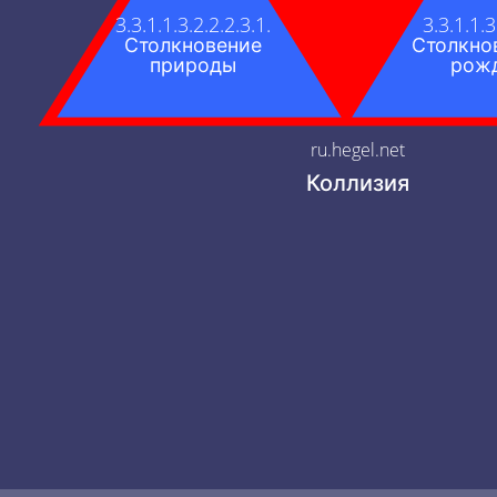
3.3.1.1.3.2.2.2.3.1.
3.3.1.1.3
Столкновение
Столкно
природы
рож
ru.hegel.net
Коллизия