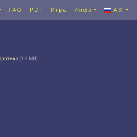
FAQ
PDF
Игра
Инфо
A文
давтика
(1.4 MB)