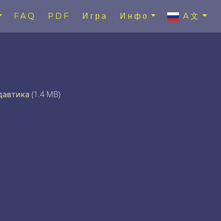
FAQ
PDF
Игра
Инфо
A文
давтика
(1.4 MB)