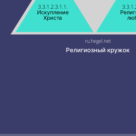
3.3.1.2.3.1.1.
3.3.1.
Искупление
Религ
Христа
лю
ru.hegel.net
Религиозный кружок