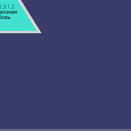
2.3.1.2.
иозная
бовь