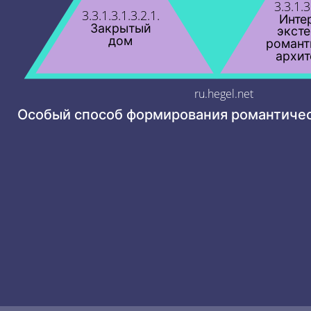
3.3.1.3
3.3.1.3.1.3.2.1.
Инте
Закрытый
эксте
дом
романт
архит
ru.hegel.net
Особый способ формирования романтиче