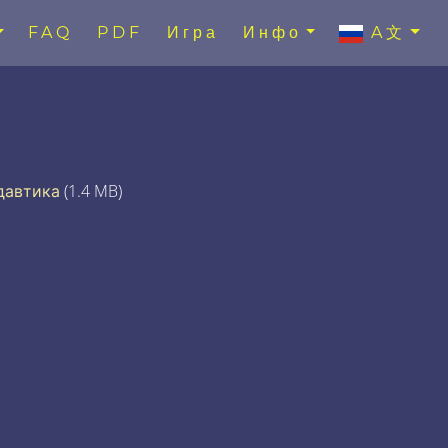
FAQ
PDF
Игра
Инфо
A文
давтика
(1.4 MB)