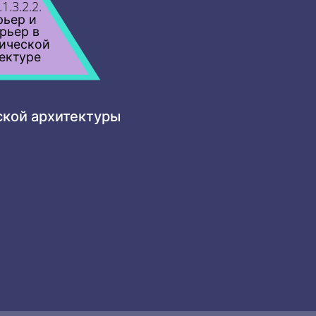
.1.3.2.2.
рьер и
рьер в
ической
ектуре
ской архитектуры