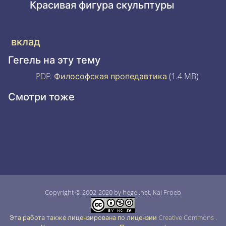
Красивая фигура скульптуры
вклад
Гегель на эту тему
PDF
:
Философская пропедавтика
(1.4 MB)
Смотри тоже
Copyright © 2002-2020 by hegel.net, Kai Froeb
Эта работа также лицензирована по лицензии Creative Commons
.