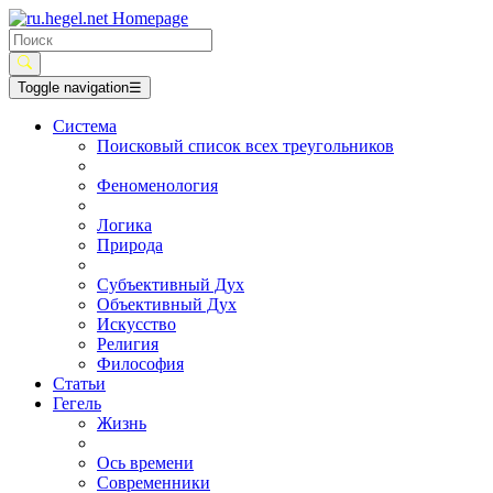
Toggle navigation
☰
Система
Поисковый список всех треугольников
Феноменология
Логика
Природа
Субъективный Дух
Объективный Дух
Искусство
Религия
Философия
Статьи
Гегель
Жизнь
Ось времени
Современники