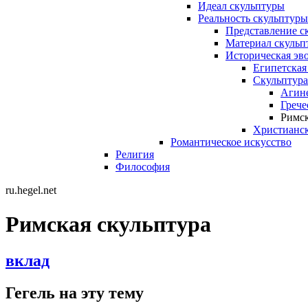
Идеал скульптуры
Реальность скульптуры
Представление с
Материал скульп
Историческая эв
Египетская
Скульптура
Агине
Грече
Римск
Христианск
Романтическое искусство
Религия
Философия
ru.hegel.net
Римская скульптура
вклад
Гегель на эту тему