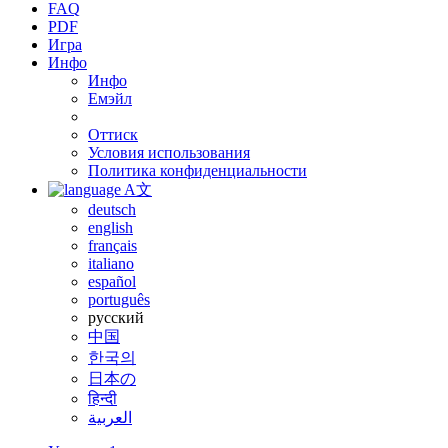
FAQ
PDF
Игра
Инфо
Инфо
Емэйл
Оттиск
Условия использования
Политика конфиденциальности
A文
deutsch
english
français
italiano
español
português
русский
中国
한국의
日本の
हिन्दी
العربية