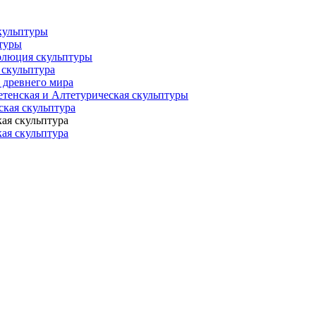
кульптуры
туры
олюция скульптуры
 скульптура
 древнего мира
тенская и Алтетурическая скульптуры
ская скульптура
ая скульптура
ая скульптура