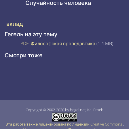
Случайность человека
вклад
Гегель на эту тему
PDF
:
Философская пропедавтика
(1.4 MB)
Смотри тоже
Copyright © 2002-2020 by hegel.net, Kai Froeb
Эта работа также лицензирована по лицензии Creative Commons
.