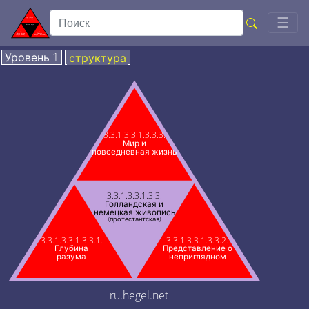
Togg
☰
Уровень 1
структура
3.3.1.3.3.1.3.3.3.
Мир и
повседневная жизнь
3.3.1.3.3.1.3.3.
Голландская и
немецкая живопись
(протестантская)
3.3.1.3.3.1.3.3.1.
3.3.1.3.3.1.3.3.2.
Глубина
Представление о
разума
неприглядном
ru.hegel.net