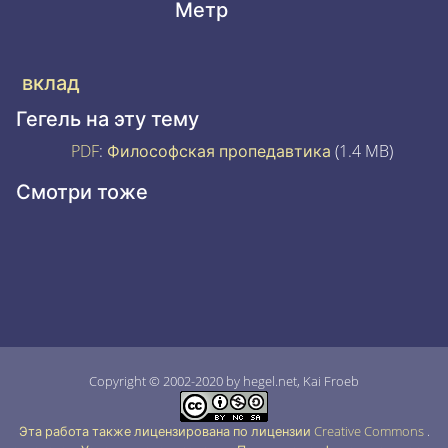
Метр
вклад
Гегель на эту тему
PDF
:
Философская пропедавтика
(1.4 MB)
Смотри тоже
Copyright © 2002-2020 by hegel.net, Kai Froeb
Эта работа также лицензирована по лицензии Creative Commons
.