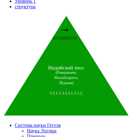
Уровень 1
структура
→
33133331313
Индийский эпос
(Рамаджана,
Махабхарата,
Пурана)
.
3.3.1.3.3.3.3.1.3.1.2.
Система науки Гегеля
Наука Логики
Природа