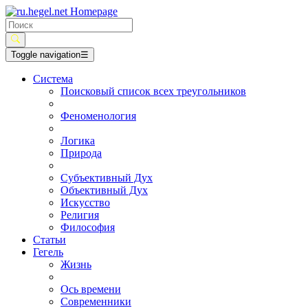
Toggle navigation
☰
Система
Поисковый список всех треугольников
Феноменология
Логика
Природа
Субъективный Дух
Объективный Дух
Искусство
Религия
Философия
Статьи
Гегель
Жизнь
Ось времени
Современники