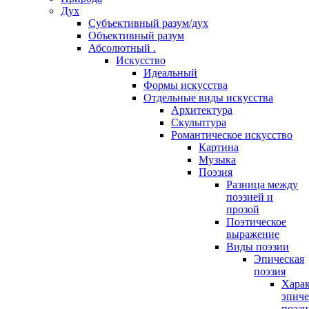
Дух
Субъективный разум/дух
Объективный разум
Абсолютный .
Искусство
Идеальный
Формы искусства
Отдельные виды искусства
Архитектура
Скульптура
Романтическое искусство
Картина
Музыка
Поэзия
Разница между
поэзией и
прозой
Поэтическое
выражение
Виды поэзии
Эпическая
поэзия
Харак
эпиче
поэзи