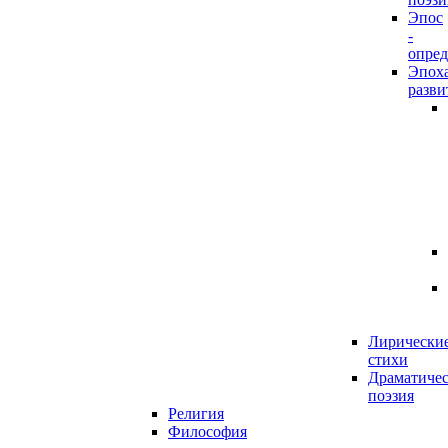
Эпос
-
опред
Эпох
разви
Лирически
стихи
Драматичес
поэзия
Религия
Философия