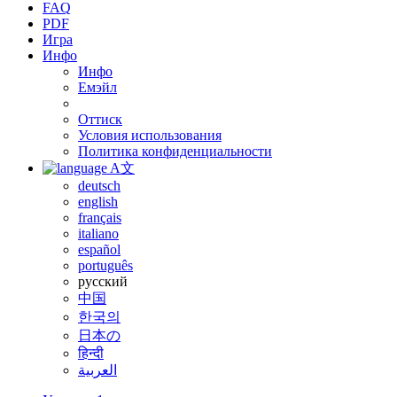
FAQ
PDF
Игра
Инфо
Инфо
Емэйл
Оттиск
Условия использования
Политика конфиденциальности
A文
deutsch
english
français
italiano
español
português
русский
中国
한국의
日本の
हिन्दी
العربية