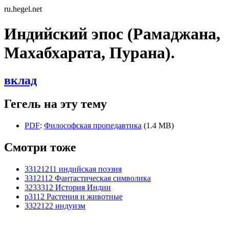
ru.hegel.net
Индийский эпос (Рамаджана,
Махабхарата, Пурана).
вклад
Гегель на эту тему
PDF
:
Философская пропедавтика
(1.4 MB)
Смотри тоже
33121211 индийская поэзия
3312112 Фантастическая символика
3233312 История Индии
p3112 Растения и животные
3322122 индуизм