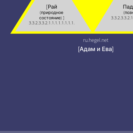
[Рай
Пад
(природное
(поз
состояние) ]
3.3.2.3.3.2.1
3.3.2.3.3.2.1.1.1.1.1.1.1.1.
ru.hegel.net
[Адам и Ева]