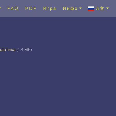
FAQ
PDF
Игра
Инфо
A文
давтика
(1.4 MB)