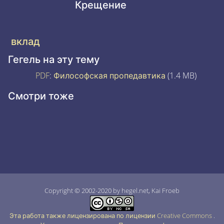
Крещение
вклад
Гегель на эту тему
PDF
:
Философская пропедавтика
(1.4 MB)
Смотри тоже
Copyright © 2002-2020 by hegel.net, Kai Froeb
Эта работа также лицензирована по лицензии Creative Commons
.