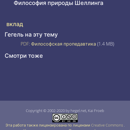
Философия природы Шеллинга
вклад
Гегель на эту тему
PDF
:
Философская пропедавтика
(1.4 MB)
Смотри тоже
Copyright © 2002-2020 by hegel.net, Kai Froeb
Эта работа также лицензирована по лицензии Creative Commons
.