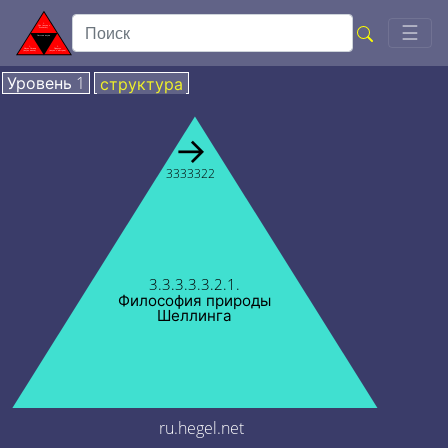
Togg
☰
Уровень 1
структура
→
3333322
3.3.3.3.3.2.1.
Философия природы
Шеллинга
ru.hegel.net