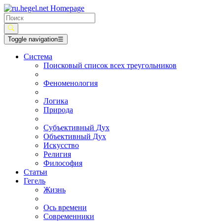
Toggle navigation
☰
Система
Поисковый список всех треугольников
Феноменология
Логика
Природа
Субъективный Дух
Объективный Дух
Искусство
Религия
Философия
Статьи
Гегель
Жизнь
Ось времени
Современники