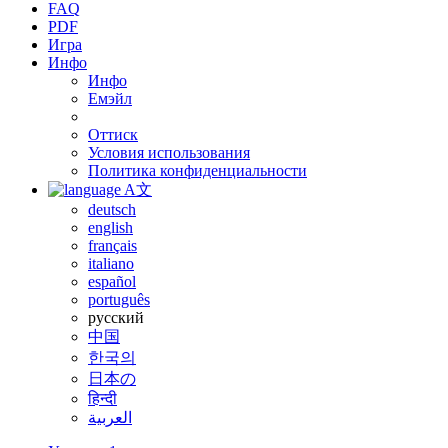
FAQ
PDF
Игра
Инфо
Инфо
Емэйл
Оттиск
Условия использования
Политика конфиденциальности
A文
deutsch
english
français
italiano
español
português
русский
中国
한국의
日本の
हिन्दी
العربية