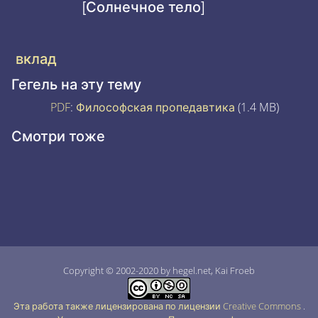
[Солнечное тело]
вклад
Гегель на эту тему
PDF
:
Философская пропедавтика
(1.4 MB)
Смотри тоже
Copyright © 2002-2020 by hegel.net, Kai Froeb
Эта работа также лицензирована по лицензии Creative Commons
.