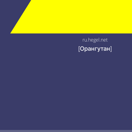
ru.hegel.net
[Орангутан]