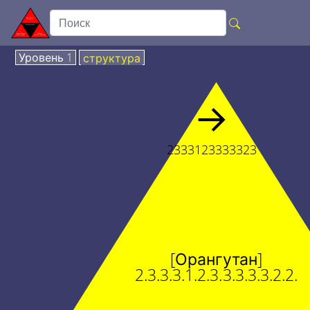
Уровень 1
структура
→
2333123333323
[Орангутан]
2.3.3.3.1.2.3.3.3.3.3.2.2.