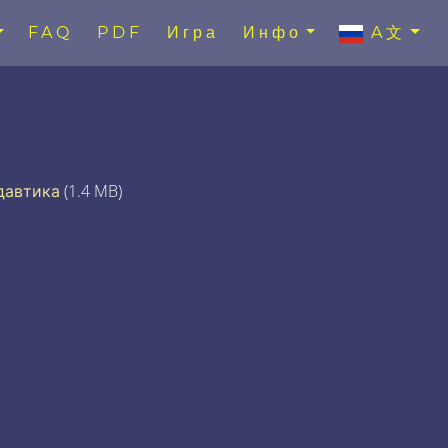
FAQ
PDF
Игра
Инфо
A文
давтика
(1.4 MB)