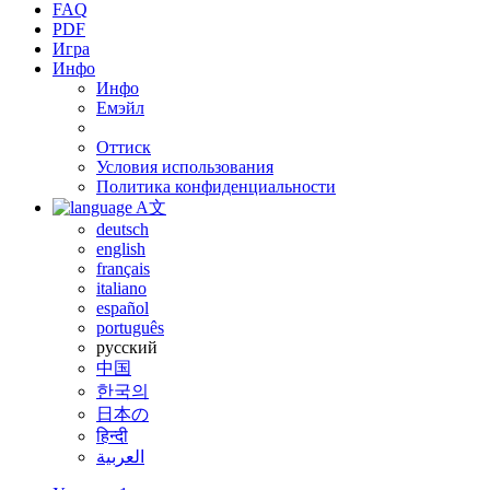
FAQ
PDF
Игра
Инфо
Инфо
Емэйл
Оттиск
Условия использования
Политика конфиденциальности
A文
deutsch
english
français
italiano
español
português
русский
中国
한국의
日本の
हिन्दी
العربية