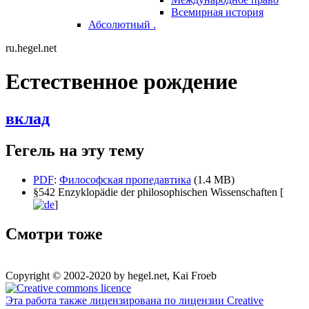
Всемирная история
Абсолютный .
ru.hegel.net
Естественное рождение
вклад
Гегель на эту тему
PDF
:
Философская пропедавтика
(1.4 MB)
§542 Enzyklopädie der philosophischen Wissenschaften [
]
Смотри тоже
Copyright © 2002-2020 by hegel.net, Kai Froeb
Эта работа также лицензирована по лицензии Creative