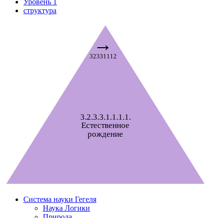
Уровень 1
структура
→
32331112
3.2.3.3.1.1.1.1.
Естественное
рождение
Система науки Гегеля
Наука Логики
Природа