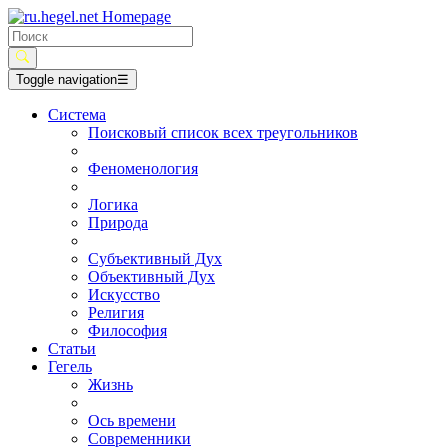
Toggle navigation
☰
Система
Поисковый список всех треугольников
Феноменология
Логика
Природа
Субъективный Дух
Объективный Дух
Искусство
Религия
Философия
Статьи
Гегель
Жизнь
Ось времени
Современники