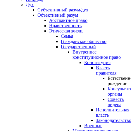
Дух
Субъективный разум/дух
Объективный разум
Абстрактное право
Нравственность
Этическая жизнь
Семья
Гражданское общество
Государственный
Внутреннее
конституционное право
Конституция
Власть
правителя
Естественн
рождение
Консультат
органы
Совесть
лидера
Исполнительная
власть
Законодательств
Военные
Международное право