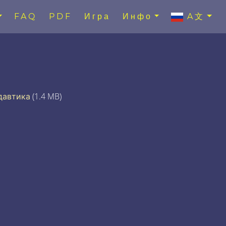
FAQ
PDF
Игра
Инфо
A文
давтика
(1.4 MB)