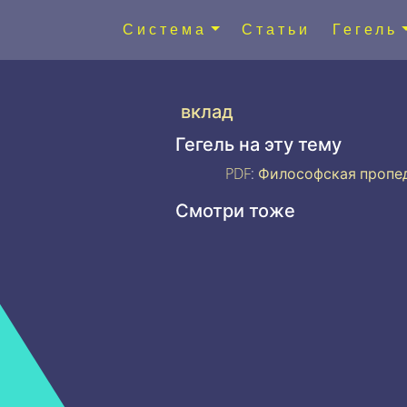
Система
Статьи
Гегель
вклад
Гегель на эту тему
PDF
:
Философская пропе
Смотри тоже