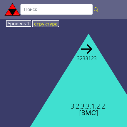
Уровень 1
структура
→
3233123
3.2.3.3.1.2.2.
[ВМС]