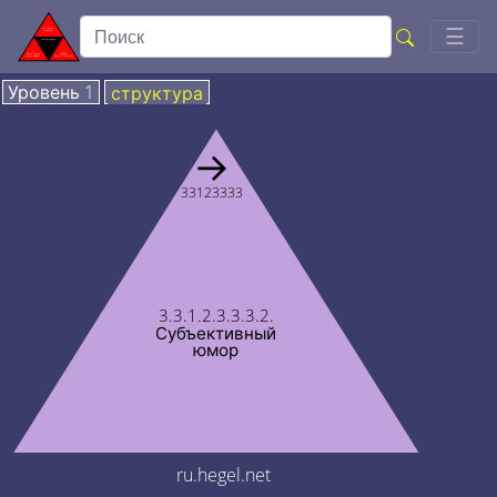
Togg
☰
Уровень 1
структура
→
33123333
3.3.1.2.3.3.3.2.
Субъективный
юмор
ru.hegel.net