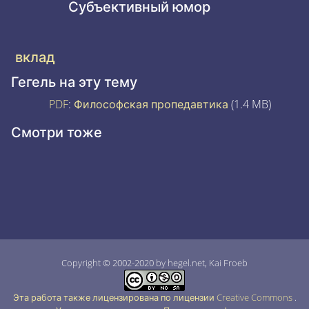
Субъективный юмор
вклад
Гегель на эту тему
PDF
:
Философская пропедавтика
(1.4 MB)
Смотри тоже
Copyright © 2002-2020 by hegel.net, Kai Froeb
Эта работа также лицензирована по лицензии Creative Commons
.